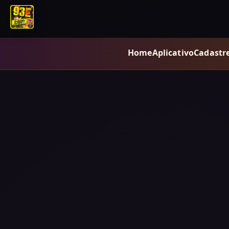
Home
Aplicativo
Cadastr