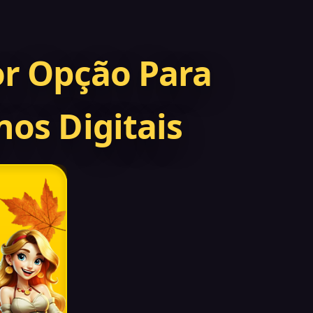
or Opção Para
nos Digitais