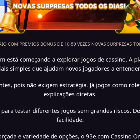
RIO COM PREMIOS BONUS DE 10-50 VEZES NOVAS SURPRESAS TO
m está começando a explorar jogos de cassino. A pla
iais simples que ajudam novos jogadores a entender
iantes, pois não exigem estratégia. Já jogos como ro
explicações diretas.
 para testar diferentes jogos sem grandes riscos. De
facilidade.
rçada e variedade de opções, o 93e.com Cassino Onl