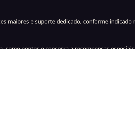
tes maiores e suporte dedicado, conforme indicado n
ina, some pontos e concorra a recompensas especiai
Ative promoções diárias
s do Brasil, com suporte
na 93e.com, valide seu b
 o app ou o site oficial
at
ransparentes.