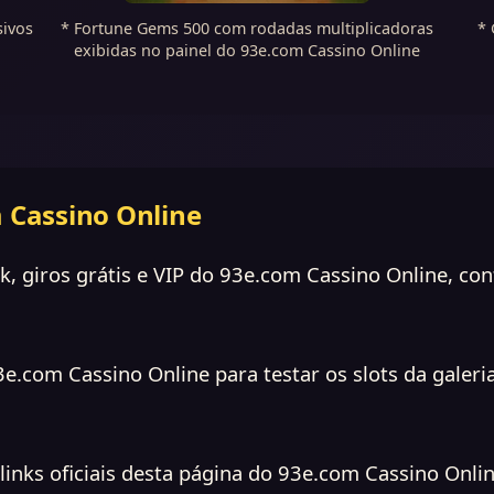
sivos
* Fortune Gems 500 com rodadas multiplicadoras
*
exibidas no painel do 93e.com Cassino Online
 Cassino Online
k, giros grátis e VIP do 93e.com Cassino Online, con
3e.com Cassino Online para testar os slots da galeria
links oficiais desta página do 93e.com Cassino Onlin