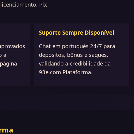
licenciamento, Pix
Suporte Sempre Disponível
 aprovados
Chat em português 24/7 para
o a
depósitos, bônus e saques,
 página
validando a credibilidade da
93e.com Plataforma.
orma