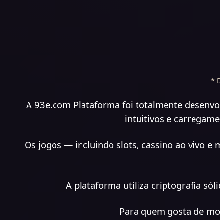
* 
A 93e.com Plataforma foi totalmente desenvo
intuitivos e carregame
Os jogos — incluindo slots, cassino ao vivo 
A plataforma utiliza criptografia s
Para quem gosta de mob