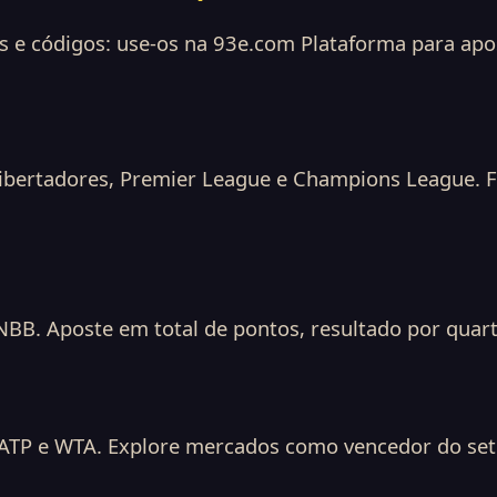
e códigos: use-os na 93e.com Plataforma para apost
Libertadores, Premier League e Champions League. Fa
B. Aposte em total de pontos, resultado por quarto 
ATP e WTA. Explore mercados como vencedor do set 