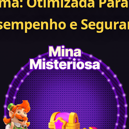
ma: Otimizada Para
sempenho e Segura