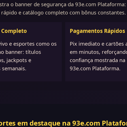
tra o banner de segurança da 93e.com Plataforma: 
rápido e catálogo completo com bônus constantes.
 Completo
Pagamentos Rápidos
 vivo e esportes como os
Pix imediato e cartões
no banner: títulos
em minutos, reforçand
s, jackpots e
confiança mostrada na
 semanais.
93e.com Plataforma.
ortes em destaque na 93e.com Plataf